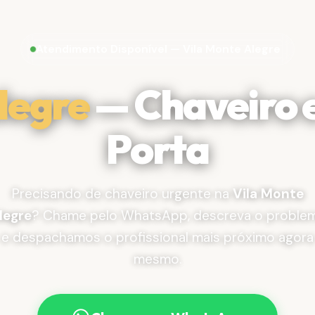
Atendimento Disponível — Vila Monte Alegre
legre
— Chaveiro 
Porta
Precisando de chaveiro urgente na
Vila Monte
legre
? Chame pelo WhatsApp, descreva o proble
e despachamos o profissional mais próximo agora
mesmo.