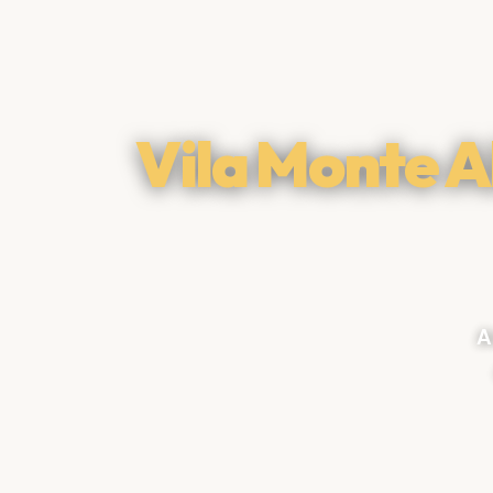
Vila Monte A
A