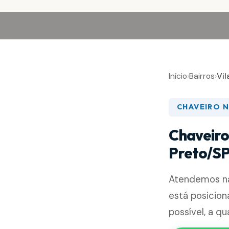
Início
›
Bairros
›
Vil
CHAVEIRO N
Chaveiro
Preto/S
Atendemos 
está posicio
possível, a qu