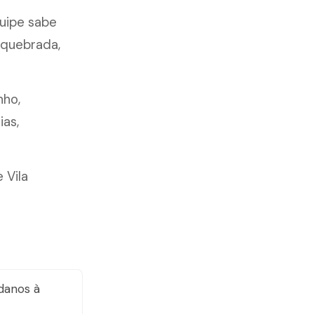
uipe sabe
 quebrada,
nho,
ias,
 Vila
danos à