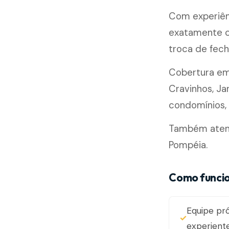
Com experiên
exatamente c
troca de fech
Cobertura e
Cravinhos, Ja
condomínios, l
Também atende
Pompéia.
Como funcio
Equipe pr
experient