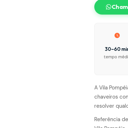
Chama
30–60 mi
tempo méd
A Vila Pompéi
chaveiros co
resolver qua
Referência de