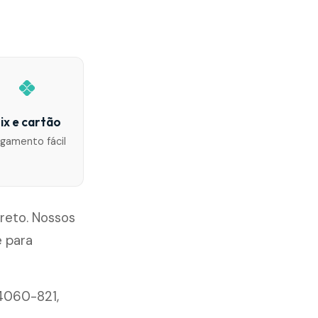
ix e cartão
gamento fácil
Preto. Nossos
 para
14060-821,