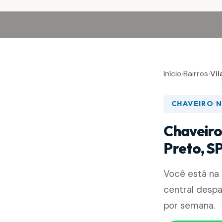
Início
›
Bairros
›
Vi
CHAVEIRO N
Chaveiro
Preto, S
Você está na
central desp
por semana.