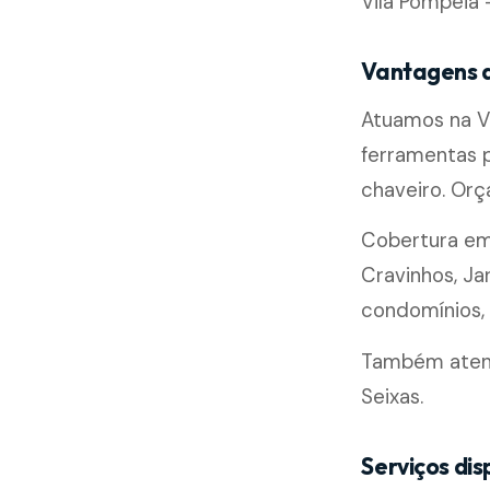
Vila Pompéia 
Vantagens d
Atuamos na V
ferramentas 
chaveiro. Or
Cobertura e
Cravinhos, Ja
condomínios, l
Também atende
Seixas.
Serviços dis