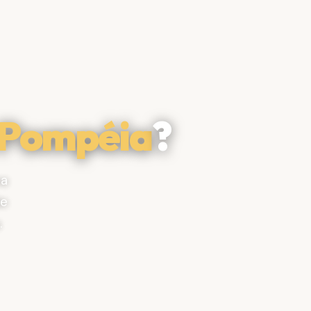
 Pompéia
?
na
de
.