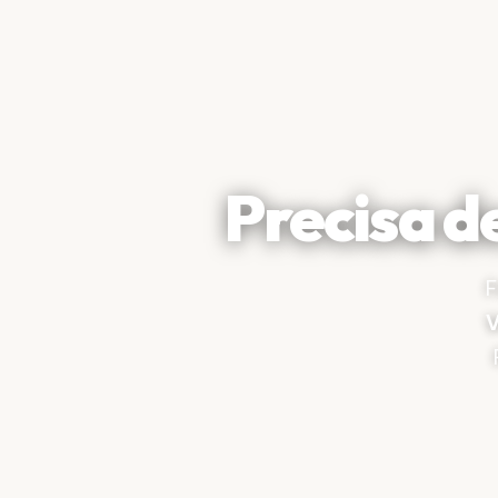
Precisa d
F
V