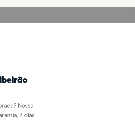
ibeirão
brada? Nossa
antia, 7 dias