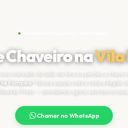
Atendimento Disponível — Vila Pompéia
e Chaveiro na
Vila
icou trancado do lado de fora ou perdeu a chave 
ila Pompéia
? Nossa equipe cobre toda a Região 
Ribeirão Preto — atendemos agora, sem burocracia
Chamar no WhatsApp