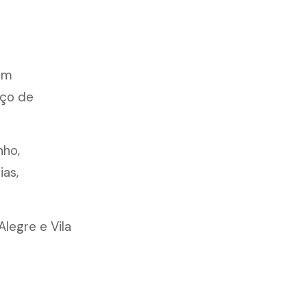
com
iço de
nho,
ias,
legre e Vila