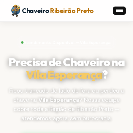
Chaveiro
Ribeirão Preto
Atendimento Disponível — Vila Esperança
Precisa de Chaveiro na
Vila Esperança
?
Ficou trancado do lado de fora ou perdeu a
chave na
Vila Esperança
? Nossa equipe
cobre toda a Região de Ribeirão Preto —
atendemos agora, sem burocracia.