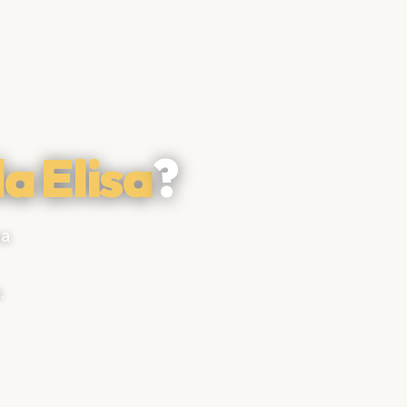
la Elisa
?
na
.