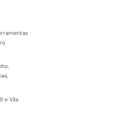
ferramentas
ro.
nho,
ias,
f e Vila