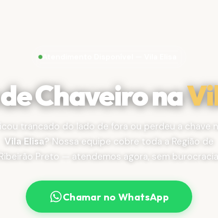
Atendimento Disponível — Vila Elisa
 de Chaveiro na
Vi
icou trancado do lado de fora ou perdeu a chave 
Vila Elisa
? Nossa equipe cobre toda a Região de
Ribeirão Preto — atendemos agora, sem burocracia
Chamar no WhatsApp