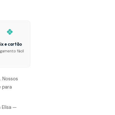
ix e cartão
gamento fácil
o. Nossos
 para
 Elisa —