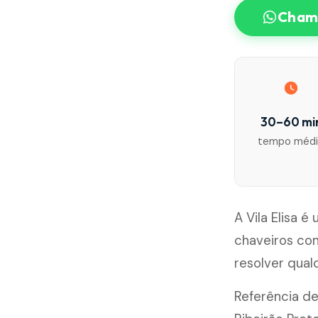
Chama
30–60 mi
tempo méd
A Vila Elisa 
chaveiros co
resolver qua
Referência de