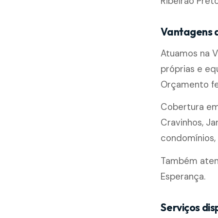
Ribeirão Preto
Vantagens d
Atuamos na Vi
próprias e e
Orçamento fe
Cobertura e
Cravinhos, Ja
condomínios, l
Também atende
Esperança.
Serviços disp