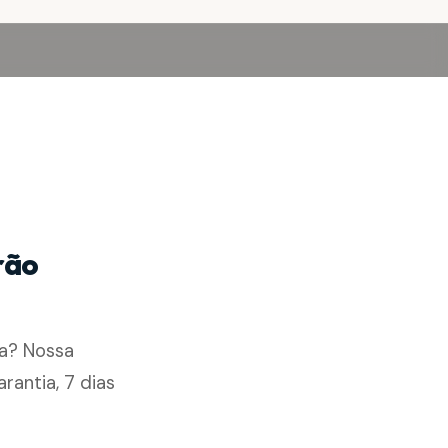
rão
a? Nossa
antia, 7 dias