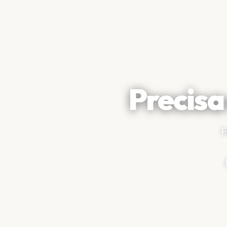
Precisa
F