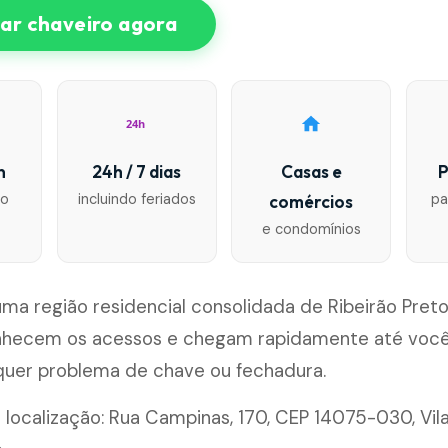
r chaveiro agora
24h
n
24h / 7 dias
Casas e
P
io
incluindo feriados
pa
comércios
e condomínios
é uma região residencial consolidada de Ribeirão Pret
nhecem os acessos e chegam rapidamente até você
lquer problema de chave ou fechadura.
 localização: Rua Campinas, 170, CEP 14075-030, Vila