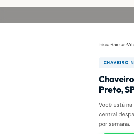
Início
›
Bairros
›
Vil
CHAVEIRO N
Chaveiro 
Preto, S
Você está na
central desp
por semana.