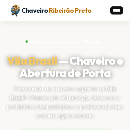
Chaveiro
Ribeirão Preto
Atendimento Disponível — Vila Brasil
Vila Brasil
— Chaveiro e
Abertura de Porta
Precisando de chaveiro urgente na
Vila
Brasil
? Chame pelo WhatsApp, descreva o
problema e despachamos o profissional mais
próximo agora mesmo.