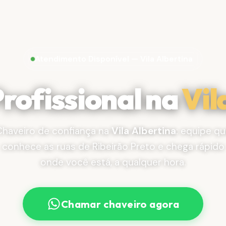
Atendimento Disponível — Vila Albertina
rofissional na
Vil
Chaveiro de confiança na
Vila Albertina
: equipe q
conhece as ruas de Ribeirão Preto e chega rápido
onde você está, a qualquer hora.
Chamar chaveiro agora