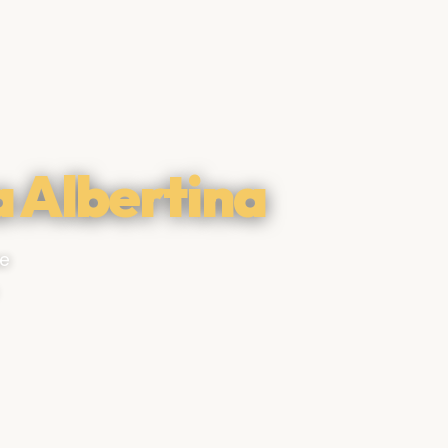
a Albertina
ue