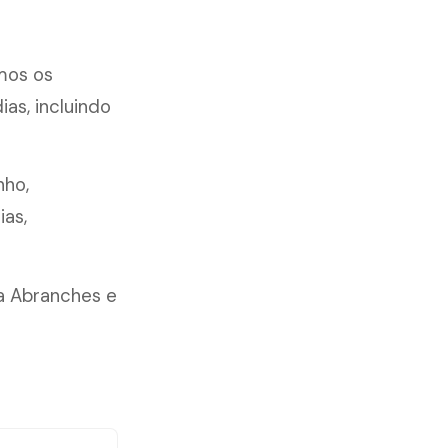
mos os
as, incluindo
nho,
ias,
la Abranches e