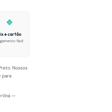
ix e cartão
gamento fácil
Preto. Nossos
 para
ertina —