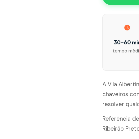
30–60 mi
tempo méd
A Vila Albert
chaveiros co
resolver qua
Referência de
Ribeirão Preto