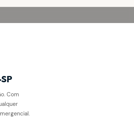
o-SP
ão. Com
ualquer
mergencial.