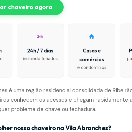
r chaveiro agora
24h
n
24h / 7 dias
Casas e
P
io
incluindo feriados
pa
comércios
e condomínios
hes é uma região residencial consolidada de Ribeirão
iros conhecem os acessos e chegam rapidamente a
lquer problema de chave ou fechadura.
olher nosso chaveiro na Vila Abranches?