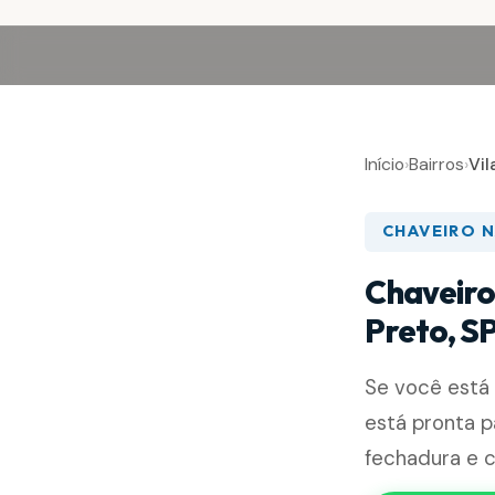
Início
›
Bairros
›
Vi
CHAVEIRO N
Chaveiro
Preto, S
Se você está
está pronta p
fechadura e 