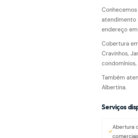
Conhecemos b
atendimento m
endereço em 
Cobertura e
Cravinhos, Ja
condomínios, l
Também atende
Albertina.
Serviços dis
Abertura d
comerciai