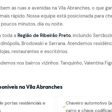
em as ruas e avenidas na Vila Abranches, o que ga
ais rápido. Nossa equipe está posicionada para ch
poucos minutos, dia ou noite.
m toda a
Região de Ribeirão Preto
, incluindo Sertãozi
rdinópolis, Brodowski e Serrana. Atendemos residênc
ojas, restaurantes e escritórios.
mos nos bairros vizinhos: Tanquinho, Valentina Figu
poníveis na Vila Abranches
e portas residenciais e
Chaveiro automotivo (a
s
carro e chave codifica