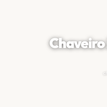
Chaveiro
c