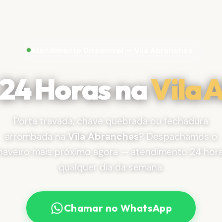
Atendimento Disponível — Vila Abranches
 24 Horas na
Vila 
Porta travada, chave quebrada ou fechadura
arrombada na
Vila Abranches
? Despachamos o
haveiro mais próximo agora — atendimento 24 hora
qualquer dia da semana.
Chamar no WhatsApp