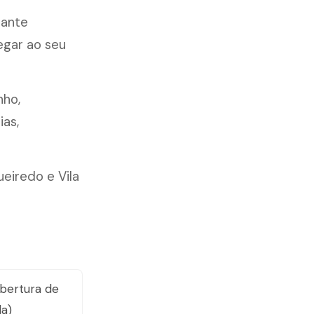
rante
egar ao seu
nho,
ias,
eiredo e Vila
bertura de
da)