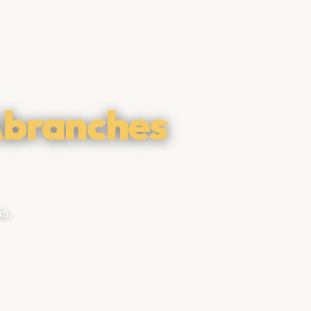
Abranches
s,