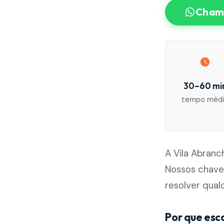
Chama
30–60 mi
tempo méd
A Vila Abranc
Nossos chave
resolver qua
Por que esc