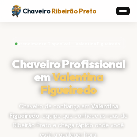
Chaveiro
Ribeirão Preto
Atendimento Disponível — Valentina Figueiredo
Chaveiro Profissional
em
Valentina
Figueiredo
Chaveiro de confiança em
Valentina
Figueiredo
: equipe que conhece as ruas de
Ribeirão Preto e chega rápido onde você
está, a qualquer hora.