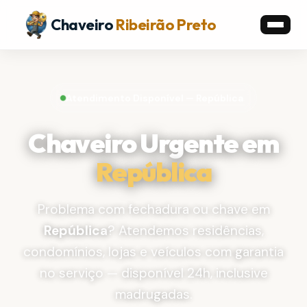
Chaveiro
Ribeirão Preto
Atendimento Disponível — República
Chaveiro Urgente em
República
Problema com fechadura ou chave em
República
? Atendemos residências,
condomínios, lojas e veículos com garantia
no serviço — disponível 24h, inclusive
madrugadas.