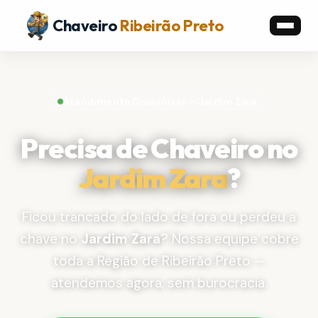
Chaveiro
Ribeirão Preto
Atendimento Disponível — Jardim Zara
Precisa de Chaveiro no
Jardim Zara
?
Ficou trancado do lado de fora ou perdeu a
chave no
Jardim Zara
? Nossa equipe cobre
toda a Região de Ribeirão Preto —
atendemos agora, sem burocracia.