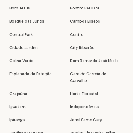
Bom Jesus
Bonfim Paulista
Bosque das Juritis
Campos Elíseos
Central Park
Centro
Cidade Jardim
City Ribeirão
Colina Verde
Dom Bernardo José Mielle
Esplanada da Estação
Geraldo Correia de
Carvalho
Grajaúna
Horto Florestal
Iguatemi
Independência
Ipiranga
Jamil Seme Cury
Jardim Aeroporto
Jardim Alexandre Balbo