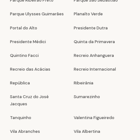
Parque Ribeirão Preto
Parque São Sebastião
Parque Ulysses Guimarães
Planalto Verde
Portal do Alto
Presidente Dutra
Presidente Médici
Quinta da Primavera
Quintino Facci
Recreio Anhanguera
Recreio das Acácias
Recreio Internacional
República
Ribeirânia
Santa Cruz do José
Sumarezinho
Jacques
Tanquinho
Valentina Figueiredo
Vila Abranches
Vila Albertina