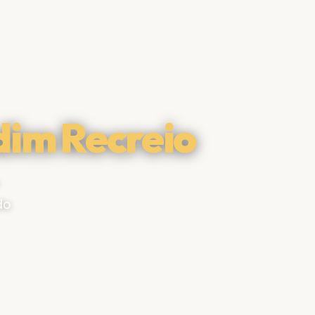
dim Recreio
do