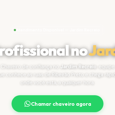
Atendimento Disponível — Jardim Recreio
rofissional no
Jar
Chaveiro de confiança no
Jardim Recreio
: equipe
ue conhece as ruas de Ribeirão Preto e chega rápi
onde você está, a qualquer hora.
Chamar chaveiro agora