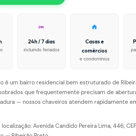
24h
n
24h / 7 dias
Casas e
P
io
incluindo feriados
pa
comércios
e condomínios
o é um bairro residencial bem estruturado de Ribeir
sobrados que frequentemente precisam de abertura
hadura — nossos chaveiros atendem rapidamente e
 localização: Avenida Candido Pereira Lima, 446, C
o — Ribeirão Preto.