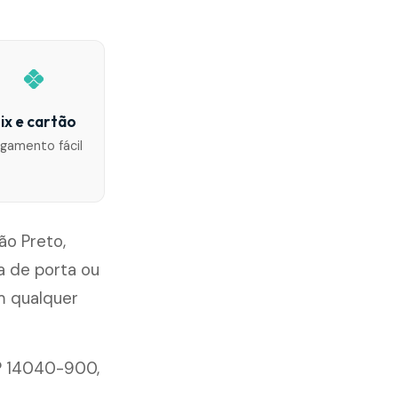
ix e cartão
gamento fácil
ão Preto,
 de porta ou
m qualquer
EP 14040-900,