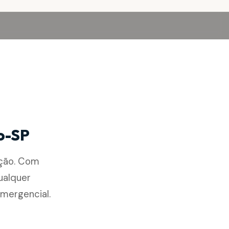
to-SP
eção. Com
ualquer
mergencial.