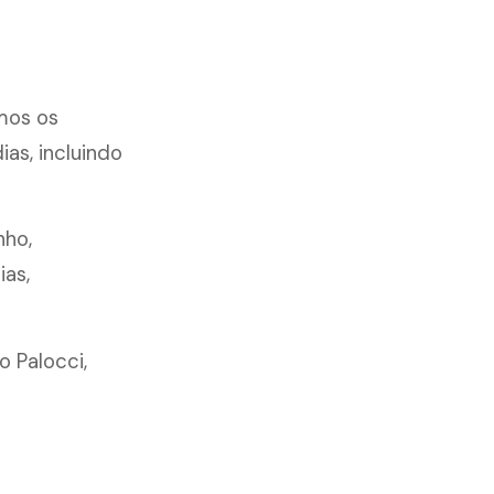
mos os
as, incluindo
nho,
ias,
 Palocci,