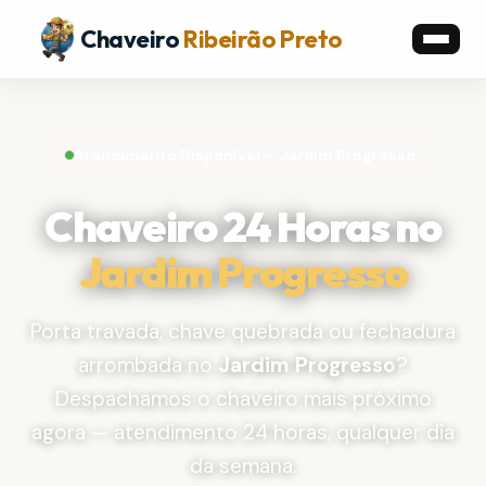
Chaveiro
Ribeirão Preto
Atendimento Disponível — Jardim Progresso
Chaveiro 24 Horas no
Jardim Progresso
Porta travada, chave quebrada ou fechadura
arrombada no
Jardim Progresso
?
Despachamos o chaveiro mais próximo
agora — atendimento 24 horas, qualquer dia
da semana.