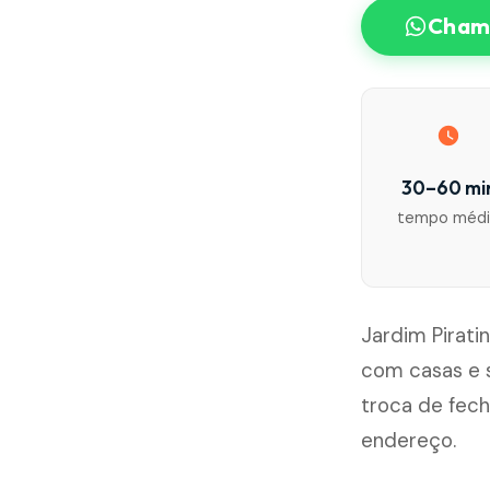
Chama
30–60 mi
tempo méd
Jardim Pirati
com casas e 
troca de fec
endereço.