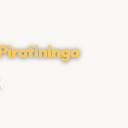
Piratininga
,
el