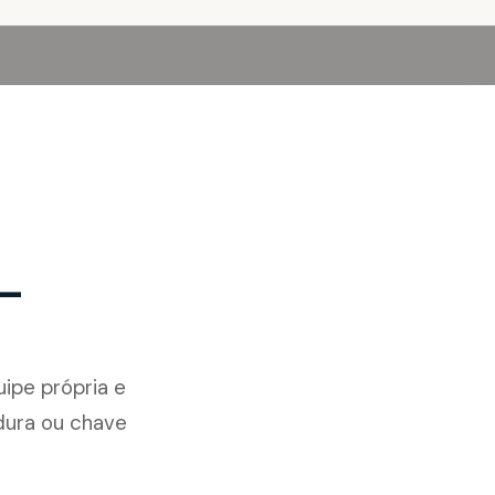
 —
ipe própria e
adura ou chave