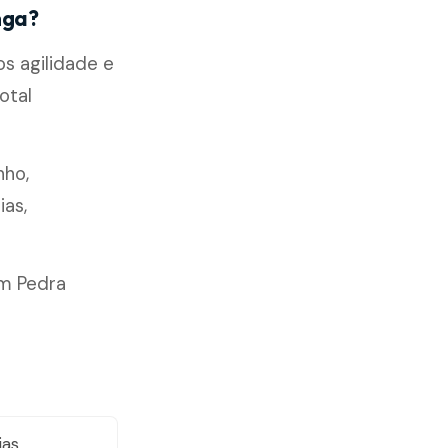
nga?
s agilidade e
otal
nho,
ias,
im Pedra
as,