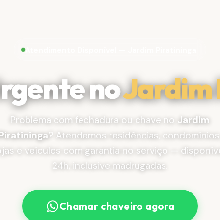
Atendimento Disponível — Jardim Piratininga
Urgente no
Jardim 
Problema com fechadura ou chave no
Jardim
Piratininga
? Atendemos residências, condomínios
ojas e veículos com garantia no serviço — disponív
24h, inclusive madrugadas.
Chamar chaveiro agora