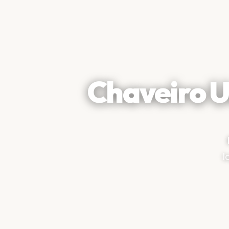
Chaveiro 
l