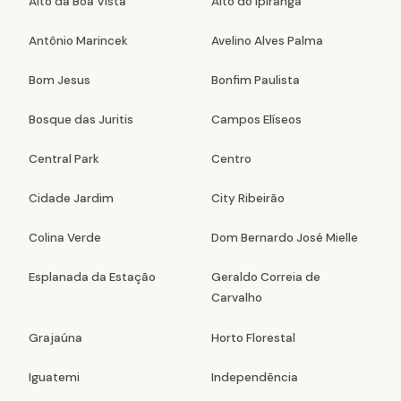
Alto da Boa Vista
Alto do Ipiranga
Antônio Marincek
Avelino Alves Palma
Bom Jesus
Bonfim Paulista
Bosque das Juritis
Campos Elíseos
Central Park
Centro
Cidade Jardim
City Ribeirão
Colina Verde
Dom Bernardo José Mielle
Esplanada da Estação
Geraldo Correia de
Carvalho
Grajaúna
Horto Florestal
Iguatemi
Independência