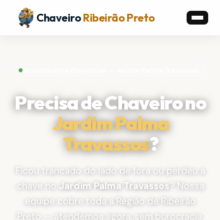
Chaveiro
Ribeirão Preto
Atendimento Disponível — Jardim Palma Travassos
Precisa de Chaveiro no
Jardim Palma
Travassos
?
Ficou trancado do lado de fora ou perdeu a
chave no
Jardim Palma Travassos
? Nossa
equipe cobre toda a Região de Ribeirão
Preto — atendemos agora, sem burocracia.