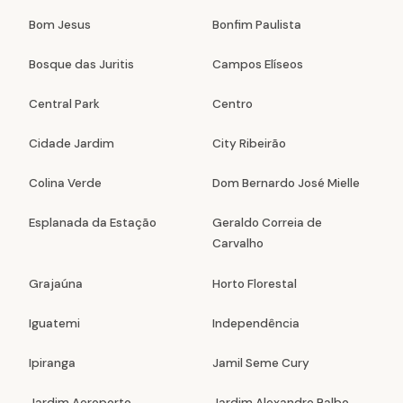
Bom Jesus
Bonfim Paulista
Bosque das Juritis
Campos Elíseos
Central Park
Centro
Cidade Jardim
City Ribeirão
Colina Verde
Dom Bernardo José Mielle
Esplanada da Estação
Geraldo Correia de
Carvalho
Grajaúna
Horto Florestal
Iguatemi
Independência
Ipiranga
Jamil Seme Cury
Jardim Aeroporto
Jardim Alexandre Balbo