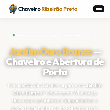
Chaveiro
Ribeirão Preto
Atendimento Disponível — Jardim Ouro Branco
Jardim Ouro Branco
—
Chaveiro e Abertura de
Porta
Precisando de chaveiro urgente no
Jardim
Ouro Branco
? Chame pelo WhatsApp,
descreva o problema e despachamos o
profissional mais próximo agora mesmo.