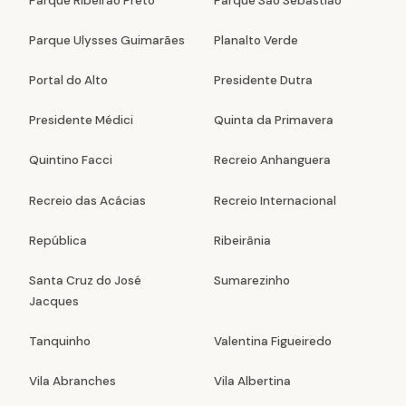
Parque Ribeirão Preto
Parque São Sebastião
Parque Ulysses Guimarães
Planalto Verde
Portal do Alto
Presidente Dutra
Presidente Médici
Quinta da Primavera
Quintino Facci
Recreio Anhanguera
Recreio das Acácias
Recreio Internacional
República
Ribeirânia
Santa Cruz do José
Sumarezinho
Jacques
Tanquinho
Valentina Figueiredo
Vila Abranches
Vila Albertina