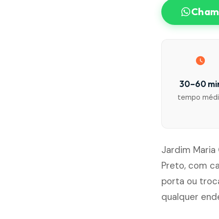
Chama
30–60 mi
tempo méd
Jardim Maria 
Preto, com c
porta ou tro
qualquer end