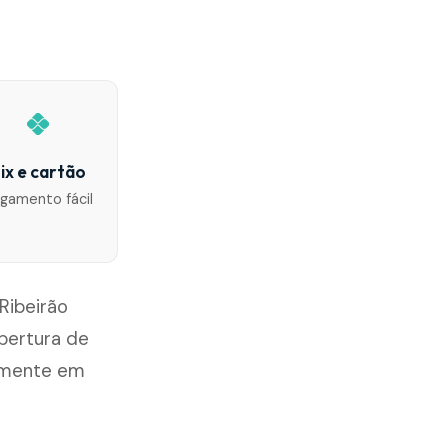
ix e cartão
gamento fácil
Ribeirão
bertura de
damente em