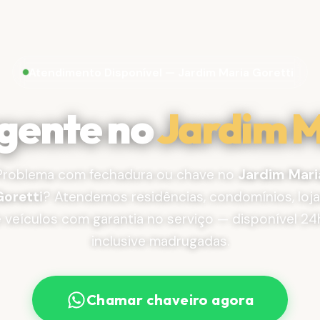
Atendimento Disponível — Jardim Maria Goretti
gente no
Jardim M
Problema com fechadura ou chave no
Jardim Mari
Goretti
? Atendemos residências, condomínios, loj
 veículos com garantia no serviço — disponível 24
inclusive madrugadas.
Chamar chaveiro agora