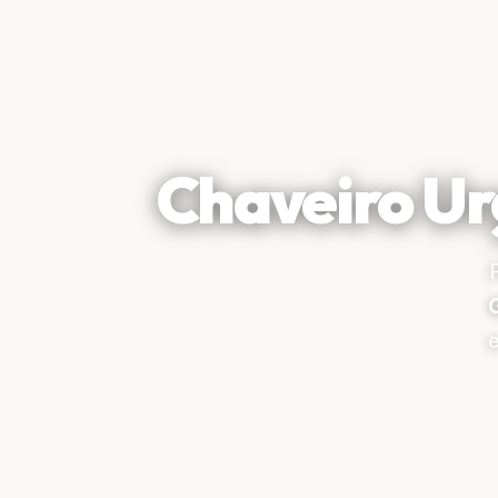
Chaveiro Ur
e