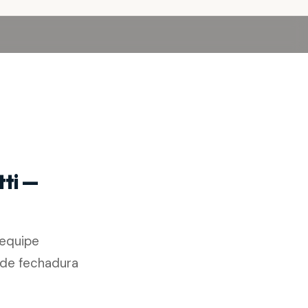
tti —
equipe
a de fechadura