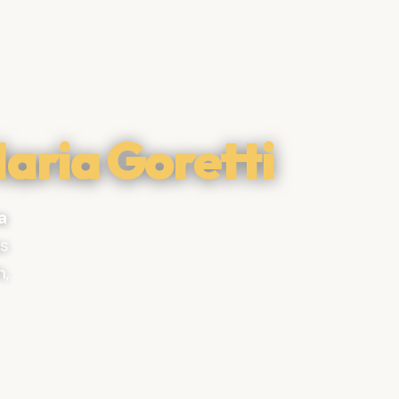
aria Goretti
a
as
h,