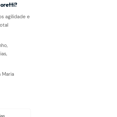
oretti?
s agilidade e
otal
nho,
ias,
 Maria
as,