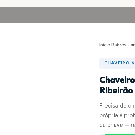
Início
›
Bairros
›
Jar
CHAVEIRO N
Chaveiro
Ribeirão
Precisa de c
própria e pro
ou chave — re