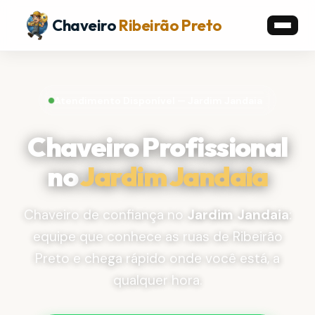
Chaveiro
Ribeirão Preto
Atendimento Disponível — Jardim Jandaia
Chaveiro Profissional
no
Jardim Jandaia
Chaveiro de confiança no
Jardim Jandaia
:
equipe que conhece as ruas de Ribeirão
Preto e chega rápido onde você está, a
qualquer hora.