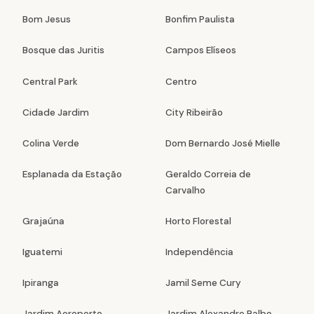
Bom Jesus
Bonfim Paulista
Bosque das Juritis
Campos Elíseos
Central Park
Centro
Cidade Jardim
City Ribeirão
Colina Verde
Dom Bernardo José Mielle
Esplanada da Estação
Geraldo Correia de
Carvalho
Grajaúna
Horto Florestal
Iguatemi
Independência
Ipiranga
Jamil Seme Cury
Jardim Aeroporto
Jardim Alexandre Balbo