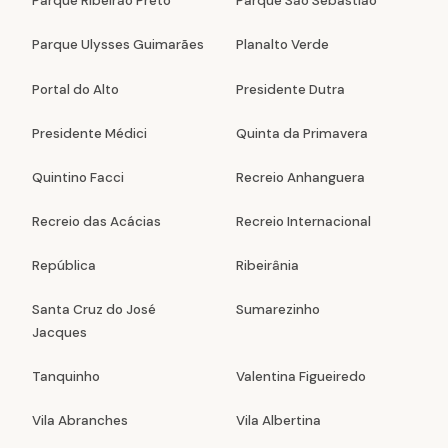
Parque Ribeirão Preto
Parque São Sebastião
Parque Ulysses Guimarães
Planalto Verde
Portal do Alto
Presidente Dutra
Presidente Médici
Quinta da Primavera
Quintino Facci
Recreio Anhanguera
Recreio das Acácias
Recreio Internacional
República
Ribeirânia
Santa Cruz do José
Sumarezinho
Jacques
Tanquinho
Valentina Figueiredo
Vila Abranches
Vila Albertina