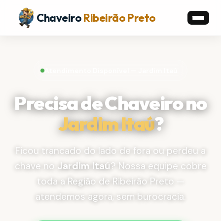
Chaveiro
Ribeirão Preto
Atendimento Disponível — Jardim Itaú
Precisa de Chaveiro no
Jardim Itaú
?
Ficou trancado do lado de fora ou perdeu a
chave no
Jardim Itaú
? Nossa equipe cobre
toda a Região de Ribeirão Preto —
atendemos agora, sem burocracia.