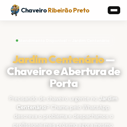
Chaveiro
Ribeirão Preto
Atendimento Disponível — Jardim Centenário
Jardim Centenário
—
Chaveiro e Abertura de
Porta
Precisando de chaveiro urgente no
Jardim
Centenário
? Chame pelo WhatsApp,
descreva o problema e despachamos o
profissional mais próximo agora mesmo.