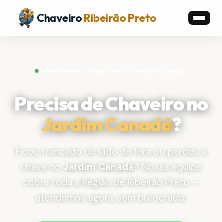
Chaveiro
Ribeirão Preto
Atendimento Disponível — Jardim Canadá
Precisa de Chaveiro no
Jardim Canadá
?
Ficou trancado do lado de fora ou perdeu a
chave no
Jardim Canadá
? Nossa equipe
cobre toda a Região de Ribeirão Preto —
atendemos agora, sem burocracia.