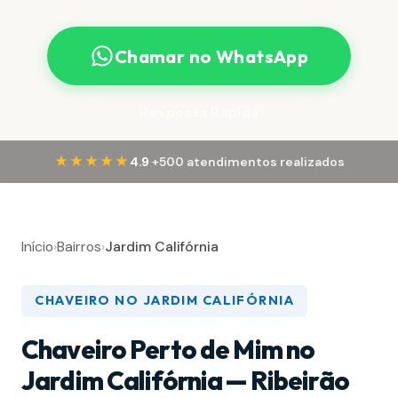
Chamar no WhatsApp
Resposta Rápida
·
★★★★★
4.9
+500 atendimentos realizados
Início
›
Bairros
›
Jardim Califórnia
CHAVEIRO NO JARDIM CALIFÓRNIA
Chaveiro Perto de Mim no
Jardim Califórnia — Ribeirão