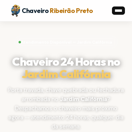
Chaveiro
Ribeirão Preto
Atendimento Disponível — Jardim Califórnia
Chaveiro 24 Horas no
Jardim Califórnia
Porta travada, chave quebrada ou fechadura
arrombada no
Jardim Califórnia
?
Despachamos o chaveiro mais próximo
agora — atendimento 24 horas, qualquer dia
da semana.