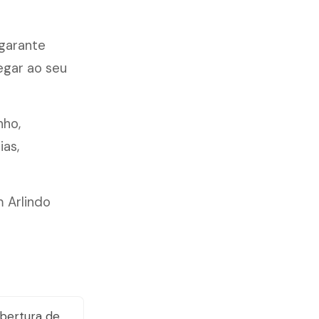
 garante
egar ao seu
nho,
ias,
 Arlindo
bertura de