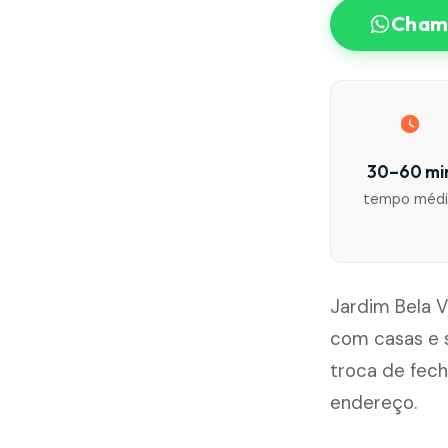
Chama
30–60 mi
tempo méd
Jardim Bela V
com casas e 
troca de fec
endereço.