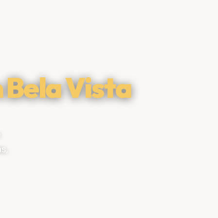
 Bela Vista
o
s,