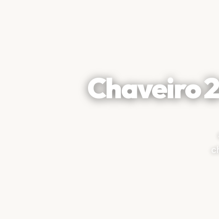
Chaveiro 
c