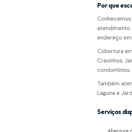
Por que esco
Conhecemos b
atendimento m
endereço em 
Cobertura e
Cravinhos, Ja
condomínios, l
Também atende
Laguna e Jard
Serviços dis
Abertura d