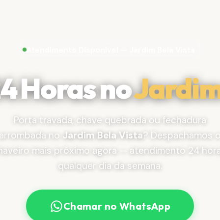
Atendimento Disponível — Jardim Bela Vista
24 Horas no
Jardim
Porta travada, chave quebrada ou fechadura
arrombada no
Jardim Bela Vista
? Despachamos 
haveiro mais próximo agora — atendimento 24 hora
qualquer dia da semana.
Chamar no WhatsApp