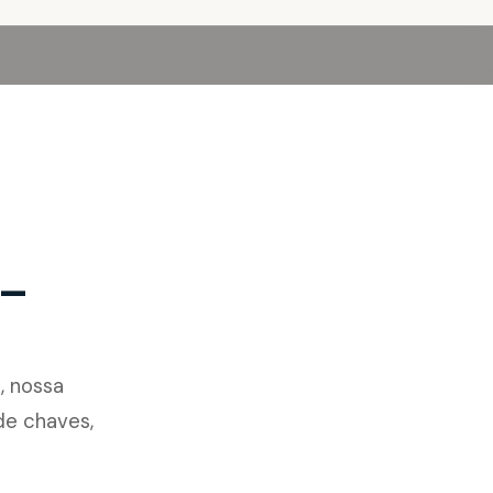
 —
, nossa
de chaves,