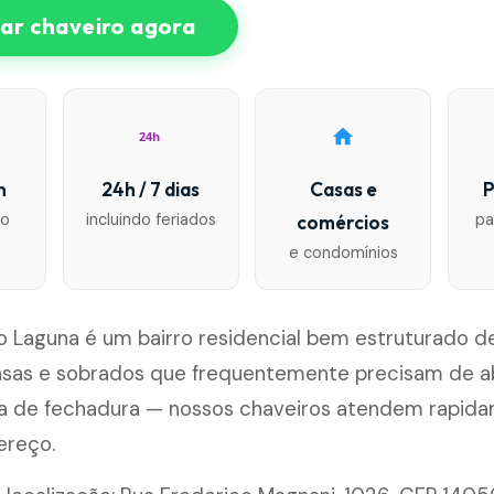
r chaveiro agora
24h
n
24h / 7 dias
Casas e
P
io
incluindo feriados
pa
comércios
e condomínios
o Laguna é um bairro residencial bem estruturado de
asas e sobrados que frequentemente precisam de a
ca de fechadura — nossos chaveiros atendem rapi
ereço.