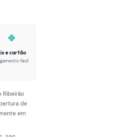
ix e cartão
gamento fácil
 Ribeirão
bertura de
damente em