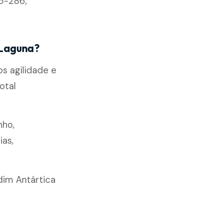
56-286,
 Laguna?
s agilidade e
otal
nho,
ias,
dim Antártica