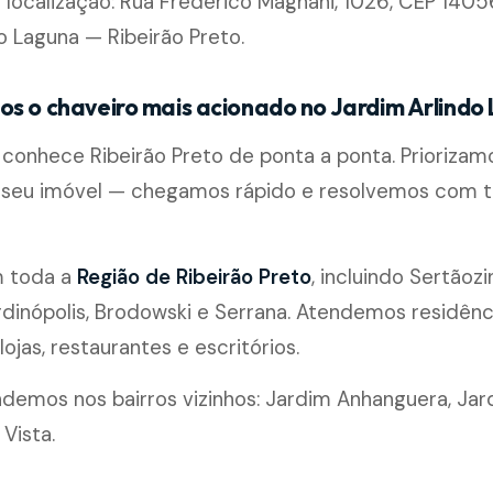
 localização: Rua Frederico Magnani, 1026, CEP 140
o Laguna — Ribeirão Preto.
os o chaveiro mais acionado no Jardim Arlindo
conhece Ribeirão Preto de ponta a ponta. Priorizamo
seu imóvel — chegamos rápido e resolvemos com t
m toda a
Região de Ribeirão Preto
, incluindo Sertãozi
rdinópolis, Brodowski e Serrana. Atendemos residênc
ojas, restaurantes e escritórios.
emos nos bairros vizinhos: Jardim Anhanguera, Jar
Vista.