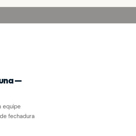
guna —
m equipe
a de fechadura