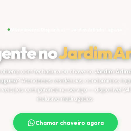
Atendimento Disponível — Jardim Arlindo Laguna
gente no
Jardim Ar
roblema com fechadura ou chave no
Jardim Arlin
Laguna
? Atendemos residências, condomínios, loja
 veículos com garantia no serviço — disponível 24
inclusive madrugadas.
Chamar chaveiro agora