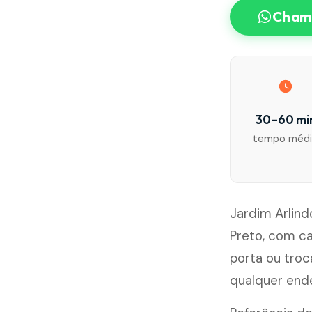
Chama
30–60 mi
tempo méd
Jardim Arlind
Preto, com c
porta ou tro
qualquer end