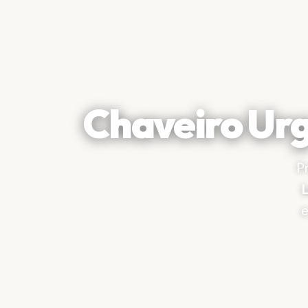
Chaveiro Ur
P
e