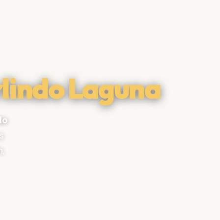
lindo Laguna
do
s
h,