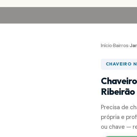
Início
›
Bairros
›
Ja
CHAVEIRO 
Chaveiro
Ribeirão
Precisa de c
própria e pro
ou chave — re