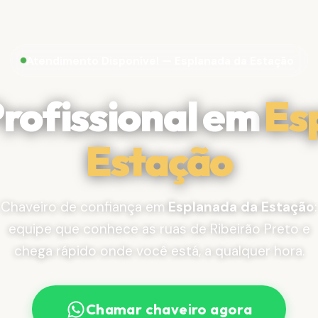
Atendimento Disponível — Esplanada da Estação
rofissional em
Es
Estação
Chaveiro de confiança em
Esplanada da Estação
:
equipe que conhece as ruas de Ribeirão Preto e
chega rápido onde você está, a qualquer hora.
Chamar chaveiro agora