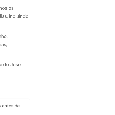
mos os
as, incluindo
nho,
ias,
ardo José
 antes de