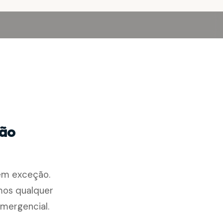
rão
sem exceção.
mos qualquer
mergencial.