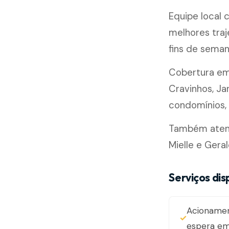
Equipe local
melhores traj
fins de seman
Cobertura e
Cravinhos, Ja
condomínios, l
Também atend
Mielle e Gera
Serviços di
Acioname
espera em 