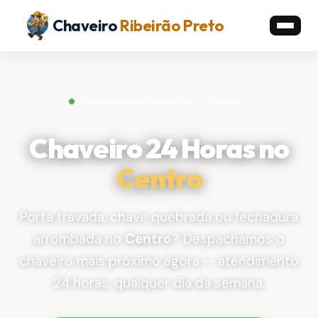
Chaveiro
Ribeirão Preto
Atendimento Disponível — Centro
Chaveiro 24 Horas no
Centro
Porta travada, chave quebrada ou fechadura
arrombada no
Centro
? Despachamos o
chaveiro mais próximo agora — atendimento
24 horas, qualquer dia da semana.