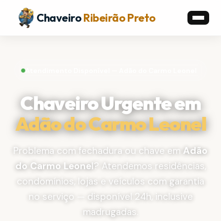
Chaveiro
Ribeirão Preto
Atendimento Disponível — Adão do Carmo Leonel
Chaveiro Urgente em
Adão do Carmo Leonel
Problema com fechadura ou chave em
Adão
do Carmo Leonel
? Atendemos residências,
condomínios, lojas e veículos com garantia
no serviço — disponível 24h, inclusive
madrugadas.